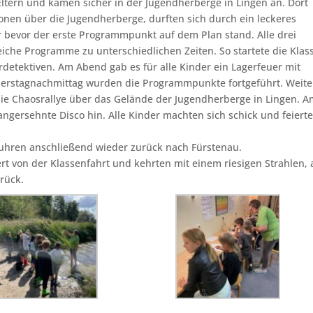
Eltern und kamen sicher in der Jugendherberge in Lingen an. Dort
ionen über die Jugendherberge, durften sich durch ein leckeres
 bevor der erste Programmpunkt auf dem Plan stand. Alle drei
leiche Programme zu unterschiedlichen Zeiten. So startete die Klas
detektiven. Am Abend gab es für alle Kinder ein Lagerfeuer mit
erstagnachmittag wurden die Programmpunkte fortgeführt. Weite
e Chaosrallye über das Gelände der Jugendherberge in Lingen. 
langersehnte Disco hin. Alle Kinder machten sich schick und feiert
uhren anschließend wieder zurück nach Fürstenau.
rt von der Klassenfahrt und kehrten mit einem riesigen Strahlen, 
rück.