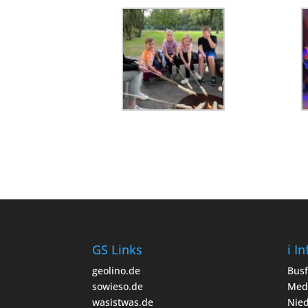
GS Links
i I
geolino.de
Bus
sowieso.de
Med
wasistwas.de
Nied